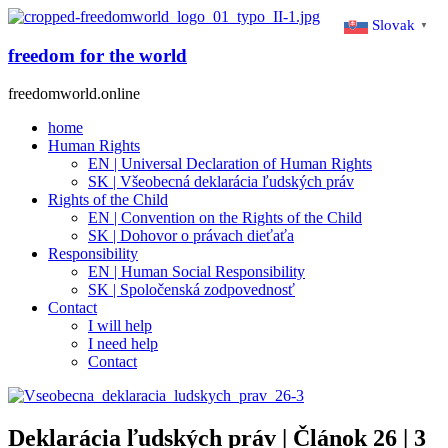
Slovak
▼
freedom for the world
freedomworld.online
home
Human Rights
EN | Universal Declaration of Human Rights
SK | Všeobecná deklarácia ľudských práv
Rights of the Child
EN | Convention on the Rights of the Child
SK | Dohovor o právach dieťaťa
Responsibility
EN | Human Social Responsibility
SK | Spoločenská zodpovednosť
Contact
I will help
I need help
Contact
Deklarácia ľudských práv | Článok 26 | 3