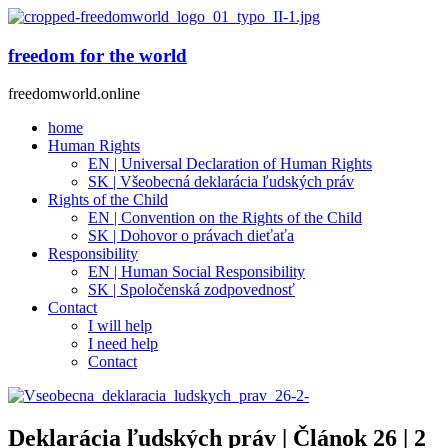
freedom for the world
freedomworld.online
home
Human Rights
EN | Universal Declaration of Human Rights
SK | Všeobecná deklarácia ľudských práv
Rights of the Child
EN | Convention on the Rights of the Child
SK | Dohovor o právach dieťaťa
Responsibility
EN | Human Social Responsibility
SK | Spoločenská zodpovednosť
Contact
I will help
I need help
Contact
Deklarácia ľudských práv | Článok 26 | 2